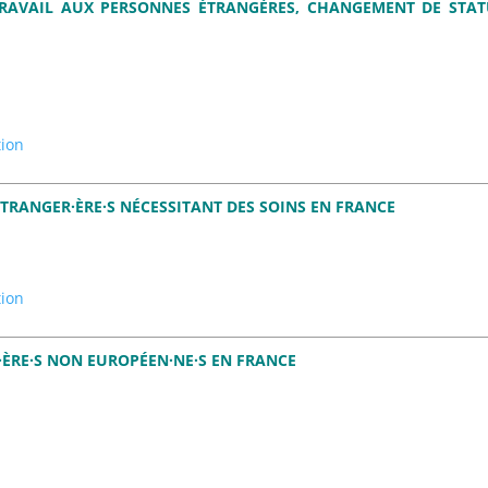
TRAVAIL AUX PERSONNES ÉTRANGÈRES, CHANGEMENT DE STAT
tion
 ÉTRANGER·ÈRE·S NÉCESSITANT DES SOINS EN FRANCE
tion
·ÈRE·S NON EUROPÉEN·NE·S EN FRANCE