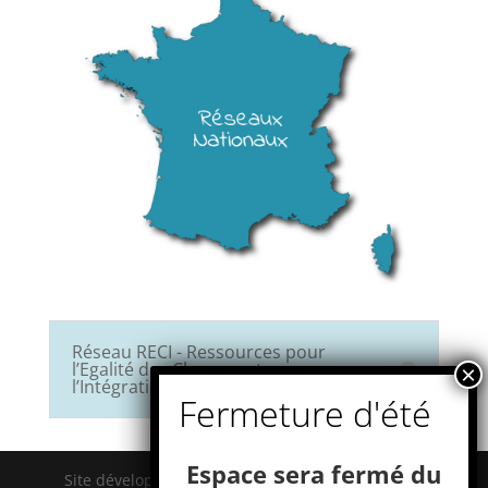
Réseau RECI - Ressources pour
l’Egalité des Chances et
l’Intégration
Attention
Espace sera fermé du
Site développé par l'association ESPACE - 22, Rue